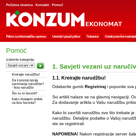
Početna stranica
|
Kontakti
|
Pomoć
Pribor za informatičku opremu
Uredski i pisaći pribor
Tiskanice
Ostali potrošni materijal
Pomoć
Izaberite kategoriju:
1. Savjeti vezani uz naruči
Kreirajte narudžbu!
1.1. Kreirajte narudžbu!
Da li postoji opcija
spremanja narudžbe?
Odaberite gumb
Registriraj
i popunite sva 
- lista narudžbi
Što su to favoriti?
Svi artikli nalaze se na glavnoj navigaciji. O
Kako dodajem artikle
Za dodavanje artikla u Vašu narudžbu priti
na listu favorita?
Kako bi završili narudžbu sve što trebate j
narudžbu. Detaljne podatke o Vašoj narudžb
ste se registrirali.
NAPOMENA!
Nakon registracije server šalj