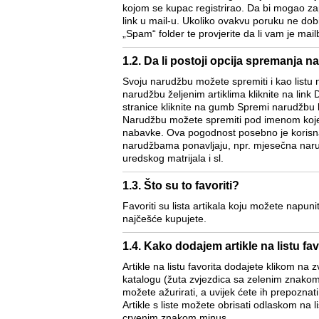
kojom se kupac registrirao. Da bi mogao za
link u mail-u. Ukoliko ovakvu poruku ne dob
„Spam“ folder te provjerite da li vam je mai
1.2. Da li postoji opcija spremanja n
Svoju narudžbu možete spremiti i kao listu 
narudžbu željenim artiklima kliknite na link
stranice kliknite na gumb Spremi narudžbu k
Narudžbu možete spremiti pod imenom koje s
nabavke. Ova pogodnost posebno je korisna 
narudžbama ponavljaju, npr. mjesečna nar
uredskog matrijala i sl.
1.3. Što su to favoriti?
Favoriti su lista artikala koju možete napunit
najčešće kupujete.
1.4. Kako dodajem artikle na listu fa
Artikle na listu favorita dodajete klikom na 
katalogu (žuta zvjezdica sa zelenim znakom 
možete ažurirati, a uvijek ćete ih prepoznati 
Artikle s liste možete obrisati odlaskom na li
crvenim znakom minus.