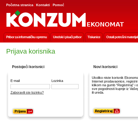
Početna stranica
|
Kontakti
|
Pomoć
Pribor za informatičku opremu
Uredski i pisaći pribor
Tiskanice
Ostali potrošni materijal
Prijava korisnika
Postojeći korisnici
Novi korisnici
Ukoliko niste korisnik Ekonoma
E-mail
Lozinka
Internet prodavaonice, registrir
klikom na gumb “Registriraj” i o
sve pogodnosti kupnje iz Vaš
Zaboravili ste lozinku?
ili ureda.